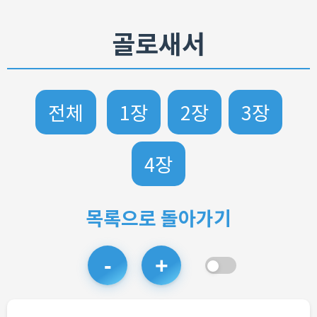
골로새서
전체
1장
2장
3장
4장
목록으로 돌아가기
-
+