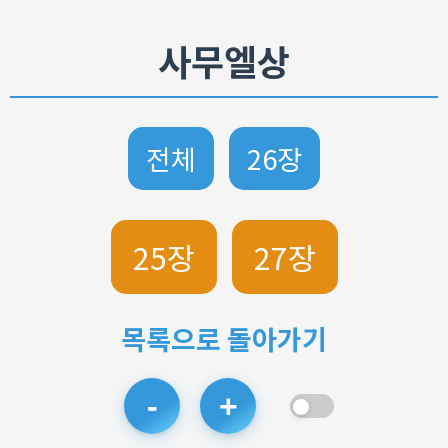
사무엘상
전체
26장
25장
27장
목록으로 돌아가기
-
+