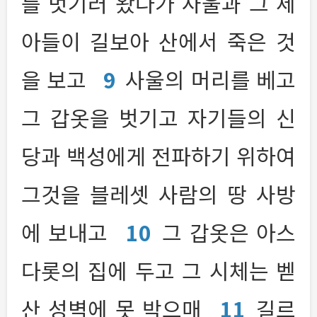
를 벗기러 왔다가 사울과 그 세
아들이 길보아 산에서 죽은 것
을 보고
9
사울의 머리를 베고
그 갑옷을 벗기고 자기들의 신
당과 백성에게 전파하기 위하여
그것을 블레셋 사람의 땅 사방
에 보내고
10
그 갑옷은 아스
다롯의 집에 두고 그 시체는 벧
산 성벽에 못 박으매
11
길르