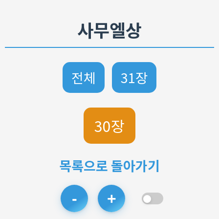
사무엘상
전체
31장
30장
목록으로 돌아가기
-
+